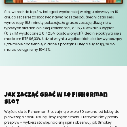
Slot wszedł do top 3 w kategorii wędkarskiej w ciągu pierwszych 10
dni, co szczerze zaskoczyło nawet nasz zespół. Średni czas sesji
wynoszący 18,3 minuty pokazuje, że gracze zostają dłużej niż w
typowych slotach o niskiej zmienności, a 96,2% wskaźnik wypłat
(€137,1M wypłacone z €142,5M obstawionych) idealnie pokrywa się z
modelem RTP 96,33%. Udział w rynku wędkarskich slotów wynoszący
8,2% rośnie codziennie, a dane z początku lutego sugerują, że do
marca osiągniemy 10-12%.
Jak Zacząć Grać W Le Fisherman
Slot
Wejście do Le Fisherman Slot zajmuje około 30 sekund od lobby do
pierwszego spinu. Usunęliśmy zbędne menu i utrzymaliśmy prosty
przepływ – wybierz stawkę, naciśnij spin i obserwuj, jak Smokey