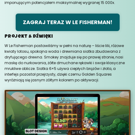
imponującym potencjałem maksymalnej wygranej 15 000x.
ZAGRAJ TERAZ W LE FISHERMAN!
Projekt & Dźwięki
W Le Fisherman postawiliśmy w pełni na naturę – liście lilii, różowe
kwiaty lotosu, spokojna woda i drewniana siatka zbudowana z
dryfującego drewna. Smokey znajduje się po prawej stronie, nosi
maskę do nurkowania, żółte dmuchane rękawki i swoje klasyczne
mrukliwe oblicze. Siatka 6×5 używa ciepłych brązów i złota, a
interfejs pozostał przejrzysty, dzięki czemu Golden Squares
wyróżniają się jasnym żółtym kolorem po aktywacji.