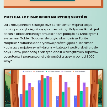
Pozycja Le Fisherman Na Rynku Slotów
Od czasu premiery 5 lutego 2026 Le Fisherman wspina się po
rankingach szybciej, niż się spodziewaliśmy. Motyw wędkarski jest
obecnie absolutnie nasycony, ale nasze podejście z Smokeyem i
systemem Golden Squares stworzyło własną niszę. Poniżej
znajdziesz aktualne dane rynkowe porównujące Le Fisherman
Hacksaw z największymi tytułami w kategorii wędkarskiej i cluster
pays. Liczby pochodzą z naszych analiz wewnętrznych, raportów
operatorów i zagregowanej aktywności graczy w ponad 3 000
kasyn.