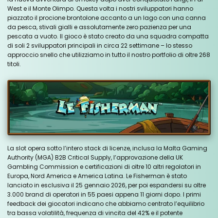
West e il Monte Olimpo. Questa volta i nostri sviluppatori hanno
Meccaniche Speciali Di Le Fisherman
piazzato il procione brontolone accanto a un lago con una canna
Super Cascades
da pesca, stivali gialli e assolutamente zero pazienza per una
Golden Squares
pescata a vuoto. Il gioco è stato creato da una squadra compatta
di soli 2 sviluppatori principali in circa 22 settimane – lo stesso
Bonus Game On Thin Ice
approccio snello che utilizziamo in tutto il nostro portfolio di oltre 268
titoli.
Bonus Game Slippery When Wet
Smokey Under Water Hidden Epic Bonus
Acquisto Funzionalità
FeatureSpins
Strategie Comuni Per Le Fisherman Hacksaw
Cosa Dicono I Giocatori Della Slot
La slot opera sotto l’intero stack di licenze, inclusa la Malta Gaming
Certificazione Del Gioco & Equità
Authority (MGA) B2B Critical Supply, l’approvazione della UK
Conclusione
Gambling Commission e certificazioni di oltre 10 altri regolatori in
Europa, Nord America e America Latina. Le Fisherman è stato
Pro & Contro
lanciato in esclusiva il 25 gennaio 2026, per poi espandersi su oltre
Domande Frequenti
3.000 brand di operatori in 55 paesi appena 11 giorni dopo. I primi
feedback dei giocatori indicano che abbiamo centrato l’equilibrio
tra bassa volatilità, frequenza di vincita del 42% e il potente