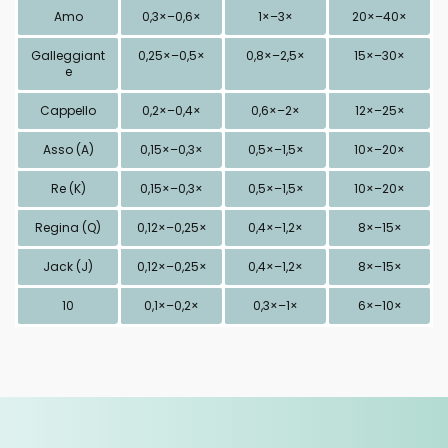
Amo
0,3×–0,6×
1×–3×
20×–40×
Galleggiant
0,25×–0,5×
0,8×–2,5×
15×–30×
e
Cappello
0,2×–0,4×
0,6×–2×
12×–25×
Asso (A)
0,15×–0,3×
0,5×–1,5×
10×–20×
Re (K)
0,15×–0,3×
0,5×–1,5×
10×–20×
Regina (Q)
0,12×–0,25×
0,4×–1,2×
8×–15×
Jack (J)
0,12×–0,25×
0,4×–1,2×
8×–15×
10
0,1×–0,2×
0,3×–1×
6×–10×